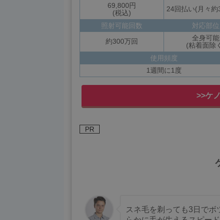
69,800円
24回払い(月々約3
(税込)
照射可能回数
対応部位
全身可能
約300万回
(粘着面除く
使用頻度
1週間に1度
>>ケ
PR
スネ毛を剃っても3日でボ
らかに毛が生えるスピード