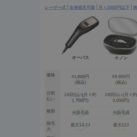
レーザー式
全身脱毛可能
月々2000円以下
オーパス
ケノン
価格
41,800円
69,800円
(税込)
(税込)
分割
24回払い(月々約
24回払い(月々約
払い
1,700円)
3,000円)
種類
光脱毛器
光脱毛器
脱毛
最大14.2J
最大12J
力