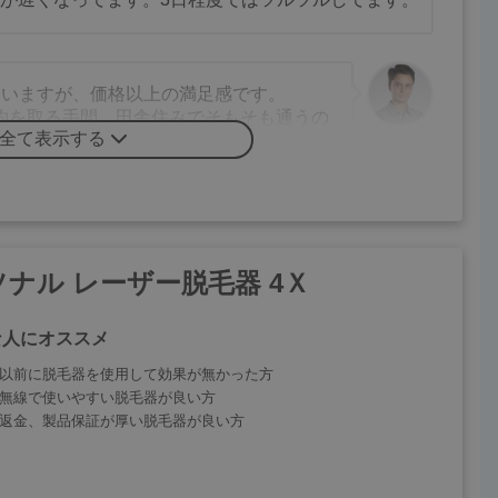
ていますが、価格以上の満足感です。
約を取る手間、田舎住みでそもそも通うの
全て表示する
脱毛できるケノンはとても良い選択でし
30代男性
、全身は高額過ぎたので前から気になっていたケノ
ナル レーザー脱毛器 4Ｘ
た。
で素晴らしい商品で、もっと早く買えば良かったで
な人にオススメ
以前に脱毛器を使用して効果が無かった方
無線で使いやすい脱毛器が良い方
返金、製品保証が厚い脱毛器が良い方
く、ケノンを購入しました。
つるつるピカピカになり、これは本物だと
50代男性