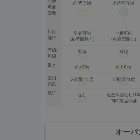
照射
約35万回
約300万回
可能
回数
対応
全身可能
全身可能
部位
(粘着面除く)
(粘着面除く)
有線/
有線
有線
無線
重さ
約420g
約1.6kg
使用
2週間に1度
1週間に1度
頻度
保証
なし
返金保証なし/1
間の製品保証
オーパ