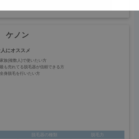
30代男性
、娘が全く痛くないというので使い始めました。
が痛みはなく、毛が抜けやすく薄くなった気がしま
ケノン
な人にオススメ
家族(複数人)で使いたい方
いやすかったです。
最も売れてる脱毛器が信頼できる方
そうです。
全身脱毛を行いたい方
50代男性
脱毛器の種類
脱毛力