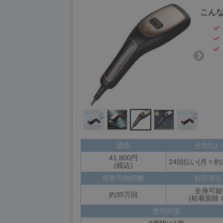
こん
価格
分割払い
41,800円
24回払い(月々約1
(税込)
照射可能回数
対応部位
全身可能
約35万回
(粘着面除く
使用頻度