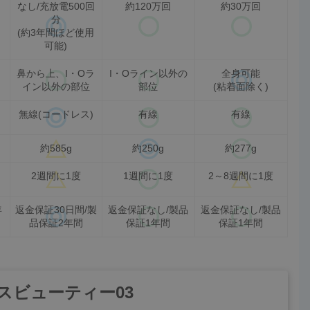
なし/充放電500回
約120万回
約30万回
分
(約3年間ほど使用
可能)
鼻から上、I・Oラ
I・Oライン以外の
全身可能
イン以外の部位
部位
(粘着面除く)
無線(コードレス)
有線
有線
約585g
約250g
約277g
2週間に1度
1週間に1度
2～8週間に1度
年
返金保証30日間/製
返金保証なし/製品
返金保証なし/製品
品保証2年間
保証1年間
保証1年間
スビューティー03