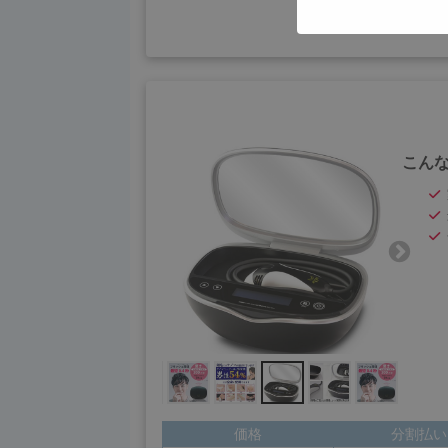
娘のために購入しましたが
自身は腕と足に使ってます
す。
40代男性
こん
脱毛器の大きさが想像より小さく使
これなら家族一緒に長く使っていけ
価格
分割払い