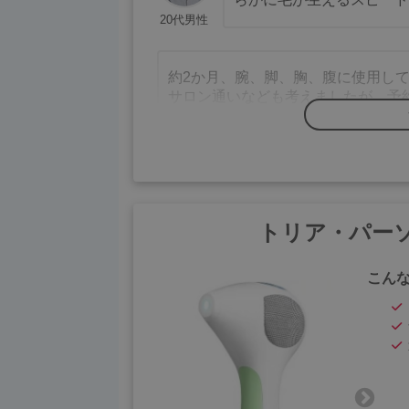
20代男性
約2か月、腕、脚、胸、腹に使用し
サロン通いなども考えましたが、予
が大変など家庭で手軽に好きな時に
た。
医療脱毛に通ってましたが
トリア・パーソ
ンを購入することにしまし
想像以上に効果がありそう
40代男性
す。
こん
この歳でサロンに通うのは恥ずかし
始めは半信半疑でしたがワキも腕も
確信しました。