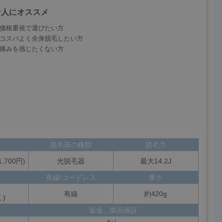
な人にオススメ
価格重視で選びたい方
コスパよく全身脱毛したい方
痛みを感じたくない方
脱毛器の種類
脱毛力
,700円)
光脱毛器
最大14.2J
有線/コードレス
重さ
有線
約420g
)
返金、製品保証