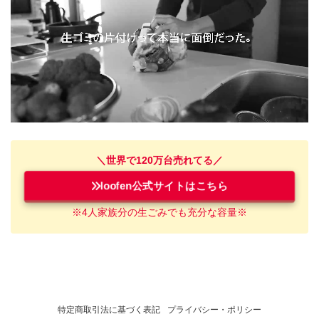
＼世界で120万台売れてる／
loofen公式サイトはこちら
※4人家族
分
の
生ごみ
でも充分な容量※
特定商取引法に基づく表記
プライバシー・ポリシー