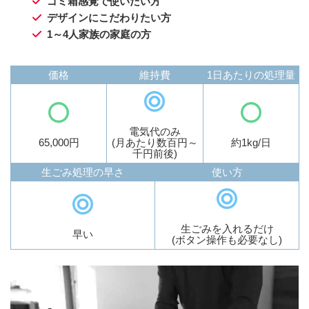
ゴミ箱感覚で使いたい方
デザインにこだわりたい方
1～4人家族の家庭の方
価格
維持費
1日あたりの処理量
電気代のみ
65,000円
(月あたり数百円～
約1kg/日
千円前後)
生ごみ処理の早さ
使い方
生ごみを入れるだけ
早い
(ボタン操作も必要なし)