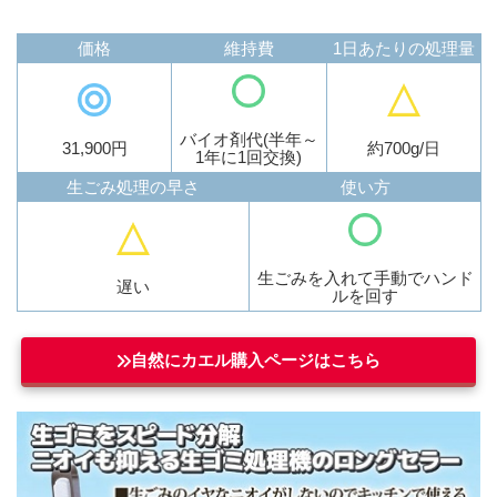
価格
維持費
1日あたりの処理量
バイオ剤代(半年～
31,900円
約700g/日
1年に1回交換)
生ごみ処理の早さ
使い方
生ごみを入れて手動でハンド
遅い
ルを回す
自然にカエル購入ページはこちら