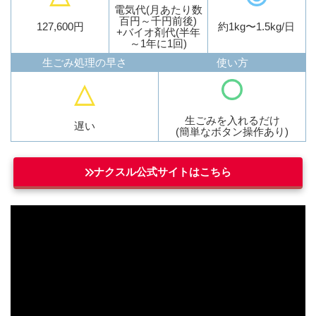
電気代(月あたり数
百円～千円前後)
127,600円
約1kg〜1.5kg/日
+バイオ剤代(半年
～1年に1回)
生ごみ処理の早さ
使い方
生ごみを入れるだけ
遅い
(簡単なボタン操作あり)
ナクスル公式サイトはこちら