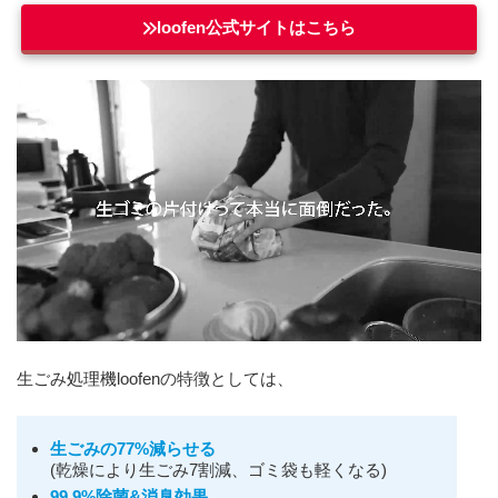
loofen公式サイトはこちら
生ごみ処理機loofenの特徴としては、
生ごみの77%減らせる
(乾燥により生ごみ7割減、ゴミ袋も軽くなる)
99.9%除菌&消臭効果