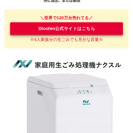
＼世界で120万台売れてる／
loofen公式サイトはこちら
※4人家族
分
の
生ごみ
でも充分な容量※