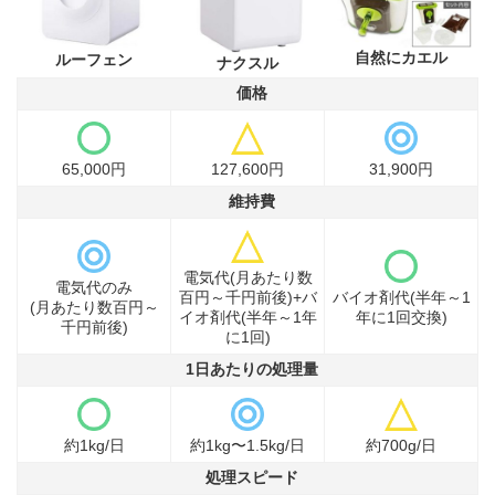
自然にカエル
ルーフェン
ナクスル
価格
65,000円
127,600円
31,900円
維持費
電気代(月あたり数
電気代のみ
百円～千円前後)+バ
バイオ剤代(半年～1
(月あたり数百円～
イオ剤代(半年～1年
年に1回交換)
千円前後)
に1回)
1日あたりの処理量
約1kg/日
約1kg〜1.5kg/日
約700g/日
処理スピード