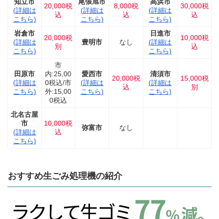
知立市
尾張旭市
高浜市
20,000税
8,000税
30,000税
(詳細は
(詳細は
(詳細は
込
込
込
こちら)
こちら)
こちら)
岩倉市
日進市
20,000税
10,000税
(詳細は
豊明市
なし
(詳細は
別
込
こちら)
こちら)
市
田原市
内:25,00
愛西市
清須市
20,000税
15,000税
(詳細は
0税込/市
(詳細は
(詳細は
込
別
こちら)
外:15,00
こちら)
こちら)
0税込
北名古屋
市
10,000税
弥富市
なし
(詳細は
込
こちら)
おすすめ生ごみ処理機の紹介