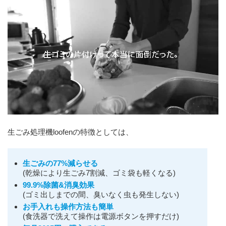
生ごみ処理機loofenの特徴としては、
生ごみの77%減らせる
(乾燥により生ごみ7割減、ゴミ袋も軽くなる)
99.9%除菌&消臭効果
(ゴミ出しまでの間、臭いなく虫も発生しない)
お手入れも操作方法も簡単
(食洗器で洗えて操作は電源ボタンを押すだけ)