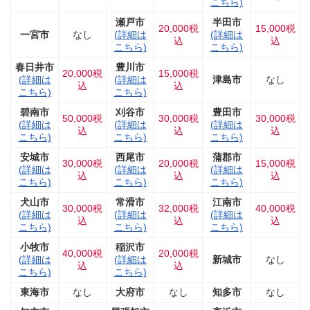
こちら)
瀬戸市
半田市
20,000税
15,000税
一宮市
なし
(詳細は
(詳細は
込
込
こちら)
こちら)
春日井市
豊川市
20,000税
15,000税
(詳細は
(詳細は
津島市
なし
込
込
こちら)
こちら)
碧南市
刈谷市
豊田市
50,000税
30,000税
30,000税
(詳細は
(詳細は
(詳細は
込
込
込
こちら)
こちら)
こちら)
安城市
西尾市
蒲郡市
30,000税
20,000税
15,000税
(詳細は
(詳細は
(詳細は
込
込
込
こちら)
こちら)
こちら)
犬山市
常滑市
江南市
30,000税
32,000税
40,000税
(詳細は
(詳細は
(詳細は
込
込
込
こちら)
こちら)
こちら)
小牧市
稲沢市
40,000税
20,000税
(詳細は
(詳細は
新城市
なし
込
込
こちら)
こちら)
東海市
なし
大府市
なし
知多市
なし