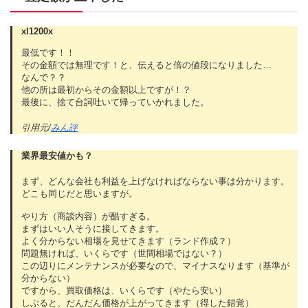
xl1200x
最低です！！
その金額では無理です！と、伝えると倍の値段になりました…
なんで？？
他の所は最初からその金額以上ですが！？
最後に、捨て台詞吐いて帰っていかれました。
引用元/
みん評
業界最安値かも？
まず、どんな会社も利益を上げなければならない事は分かります。
どこも同じだと思いますが。
やり方（商談内容）が酷すぎる。
まずはいい人そうに接してきます。
よく分からない相場を見せてきます（ランド作成？）
問題無ければ、いくらです（世間相場ではない？）
この辺りにメンテナンスが必要なので、マイナスなります（基準が
分からない）
ですから、買取価格は、いくらです（やたら安い）
しぶると、だんだん価格が上がってきます（得した錯覚）