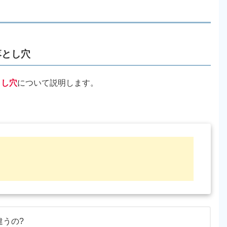
落とし穴
とし穴
について説明します。
うの?