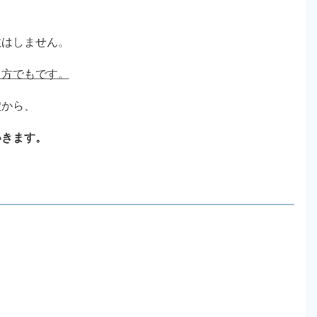
敗はしません。
る方でもです。
穴から、
いきます。