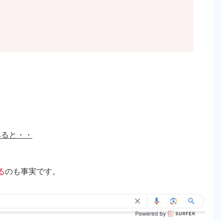
みると・・
る
のも事実です。