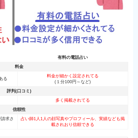
有料の電話占い
料金
料金が細かく設定されてる
ある
(１分100円～など)
評判(口コミ)
多く掲載されてる
信頼性
が請求さ
占い師1人1人の顔写真やプロフィール、実績なども掲
載されおり信頼できる