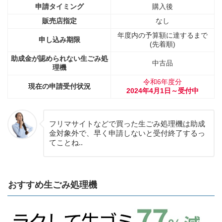
申請タイミング
購入後
販売店指定
なし
年度内の予算額に達するまで
申し込み期限
(先着順)
助成金が認められない生ごみ処
中古品
理機
令和6年度分
現在の申請受付状況
2024年4月1日～受付中
フリマサイトなどで買った生ごみ処理機は助成
金対象外で、早く申請しないと受付終了するっ
てことね..
おすすめ生ごみ処理機