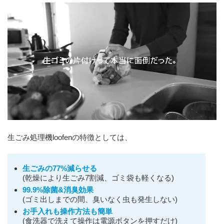
生ごみ処理機loofenの特徴としては、
生ごみの77%減らせる
(乾燥により生ごみ7割減、ゴミ袋も軽くなる)
99.9%除菌&消臭効果
(ゴミ出しまでの間、臭いなく虫も発生しない)
お手入れも操作方法も簡単
(食洗器で洗えて操作は電源ボタンを押すだけ)