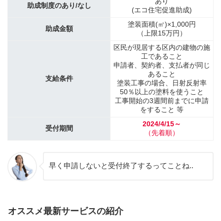
あり
助成制度のあり/なし
(エコ住宅促進助成)
塗装面積(㎡)×1,000円
助成金額
（上限15万円）
区民が現居する区内の建物の施
工であること
申請者、契約者、支払者が同じ
あること
支給条件
塗装工事の場合、日射反射率
50％以上の塗料を使うこと
工事開始の3週間前までに申請
をすること 等
2024/4/15～
受付期間
（先着順）
早く申請しないと受付終了するってことね..
オススメ最新サービスの紹介