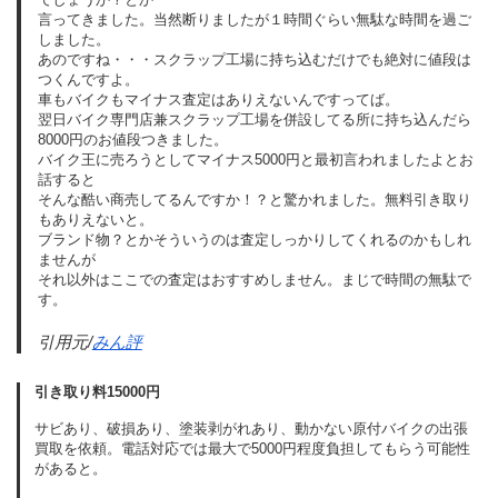
言ってきました。当然断りましたが１時間ぐらい無駄な時間を過ご
しました。
あのですね・・・スクラップ工場に持ち込むだけでも絶対に値段は
つくんですよ。
車もバイクもマイナス査定はありえないんですってば。
翌日バイク専門店兼スクラップ工場を併設してる所に持ち込んだら
8000円のお値段つきました。
バイク王に売ろうとしてマイナス5000円と最初言われましたよとお
話すると
そんな酷い商売してるんですか！？と驚かれました。無料引き取り
もありえないと。
ブランド物？とかそういうのは査定しっかりしてくれるのかもしれ
ませんが
それ以外はここでの査定はおすすめしません。まじで時間の無駄で
す。
引用元/
みん評
引き取り料15000円
サビあり、破損あり、塗装剥がれあり、動かない原付バイクの出張
買取を依頼。電話対応では最大で5000円程度負担してもらう可能性
があると。