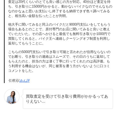
査定は20代くらいのとても良い感じの方が対応。40分ほど査定を待
ち、引き取りに15000円かかると。動かないバイクなのでそんなもの
なのかなぁと思いお支払いし終了するも納得できず色々調べてみる
と、相当高い金額を払ったことが判明。
他大手に聞いてみると同上のバイクだと9000円支払いをしてもらう
場合もあるとのことで、原付専門のお店に聞いてみると良いと教え
ていただいた。その店へかけると最低でも無料引き取りか1000円で
買取してくれると。バイク王へ連絡しクーリングオフ制度を利用し
返却してもらうことに。
こちらの5000円支払いで引き取り可能と言われたが信用ならないの
でお断り。引き取りの連絡はスムーズで、その日のうちに返却して
もらえたのと、担当の方は凄く丁寧に行ってくれたのは高評価。も
う利用する機会はないが、同じ被害を遭う方がいないように口コミ
コメントをした。
引用元/
みん評
買取査定を受けて引き取り費用がかかるってあ
りえない…