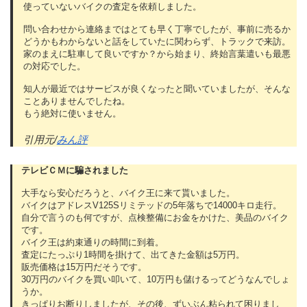
使っていないバイクの査定を依頼しました。
問い合わせから連絡まではとても早く丁寧でしたが、事前に売るか
どうかもわからないと話をしていたに関わらず、トラックで来訪。
家のまえに駐車して良いですか？から始まり、終始言葉遣いも最悪
の対応でした。
知人が最近ではサービスが良くなったと聞いていましたが、そんな
ことありませんでしたね。
もう絶対に使いません。
引用元/
みん評
テレビＣＭに騙されました
大手なら安心だろうと、バイク王に来て貰いました。
バイクはアドレスV125Sリミテッドの5年落ちで14000キロ走行。
自分で言うのも何ですが、点検整備にお金をかけた、美品のバイク
です。
バイク王は約束通りの時間に到着。
査定にたっぷり1時間を掛けて、出てきた金額は5万円。
販売価格は15万円だそうです。
30万円のバイクを買い叩いて、10万円も儲けるってどうなんでしょ
うか。
きっぱりお断りしましたが、その後、ずいぶん粘られて困りまし