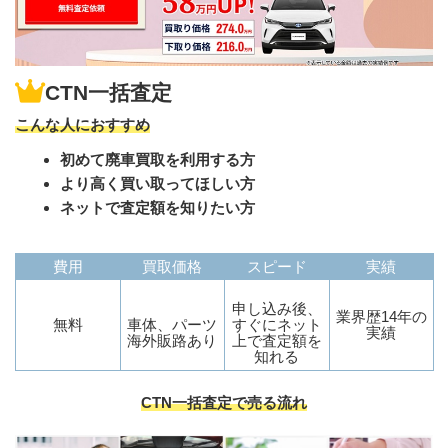
CTN一括査定
こんな人におすすめ
初めて廃車買取を利用する方
より高く買い取ってほしい方
ネットで査定額を知りたい方
費用
買取価格
スピード
実績
申し込み後、
業界歴14年の
無料
車体、パーツ
すぐにネット
実績
海外販路あり
上で査定額を
知れる
CTN一括査定で売る流れ