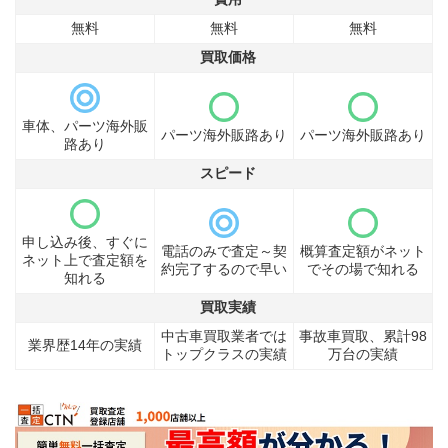
無料
無料
無料
買取価格
車体、パーツ海外販
パーツ海外販路あり
パーツ海外販路あり
路あり
スピード
申し込み後、すぐに
電話のみで査定～契
概算査定額がネット
ネット上で査定額を
約完了するので早い
でその場で知れる
知れる
買取実績
中古車買取業者では
事故車買取、累計98
業界歴14年の実績
トップクラスの実績
万台の実績