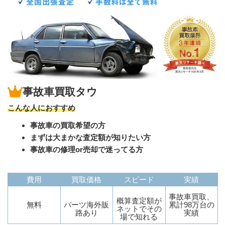
事故車買取タウ
こんな人におすすめ
事故車の買取希望の方
まずは大まかな査定額が知りたい方
事故車の修理or売却で迷ってる方
費用
買取価格
スピード
実績
事故車買取、
概算査定額が
無料
パーツ海外販
累計98万台の
ネットでその
路あり
実績
場で知れる