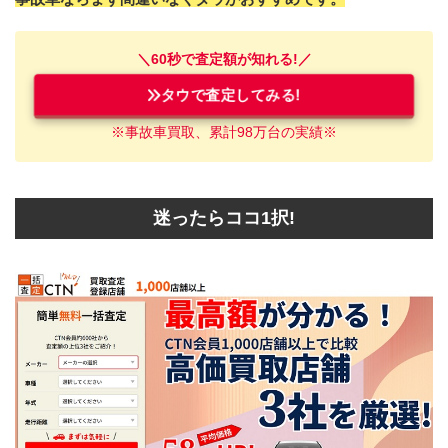
＼60秒で査定額が知れる!／
タウで査定してみる!
※事故車買取、累計98万台の実績※
迷ったらココ1択!