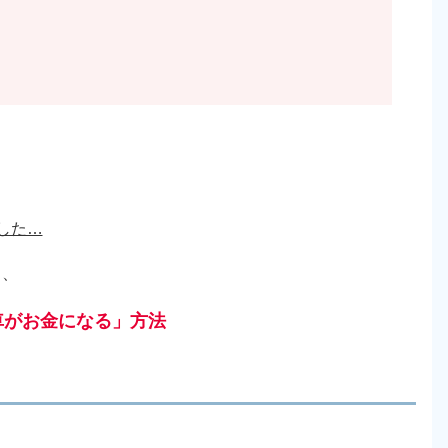
した…
ら、
車がお金になる」方法