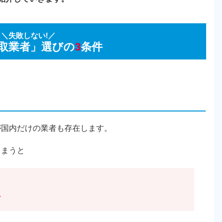
＼失敗しない!／
取業者」選びの
3
条件
が国内だけの業者も存在します。
しまうと
い