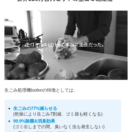
生ごみ処理機loofenの特徴としては、
生ごみの77%減らせる
(乾燥により生ごみ7割減、ゴミ袋も軽くなる)
99.9%除菌&消臭効果
(ゴミ出しまでの間、臭いなく虫も発生しない)