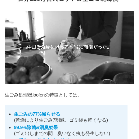
生ごみ処理機loofenの特徴としては、
生ごみの77%減らせる
(乾燥により生ごみ7割減、ゴミ袋も軽くなる)
99.9%除菌&消臭効果
(ゴミ出しまでの間、臭いなく虫も発生しない)