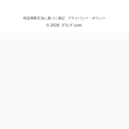
結果は買って正解でした。
顔にはほぼ毎日使ってますが、美肌にも良い
女性
なんて買ってから知りましたが本物です。
特定商取引法に基づく表記
プライバシー・ポリシー
一番以外に感じたのが脇。鳥肌みたいな黒ず
みのような脇が綺麗になりました。
© 2026 ブログ.com.
約1ヶ月、週2,3回使用してますが、毛が生え
るスピードが遅くなり気持ち肌色が白くなっ
た気がします。
男性
自分的には毛量を減らせれば程度で購入しま
したが、毛が全部なくなりそうな気がするほ
どの効果で満足してます。
購入して約1ヶ月、VIOを重点的にやってま
す。
IOについては薄くなってきてる感があります
女性
が、Vはまだまだって感じですね
ワンオペ育児で剃ることもできなかったし、
カミソリ負けもしたので、こんなに簡単にで