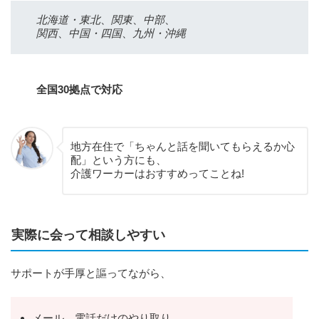
北海道・東北
、
関東
、
中部
、
関西
、
中国・四国
、
九州・沖縄
全国30拠点
で
対応
地方在住で「ちゃんと話を聞いてもらえるか心
配」という方にも、
介護ワーカーはおすすめってことね!
実際に会って相談しやすい
サポートが手厚と謳ってながら、
メール、電話だけのやり取り