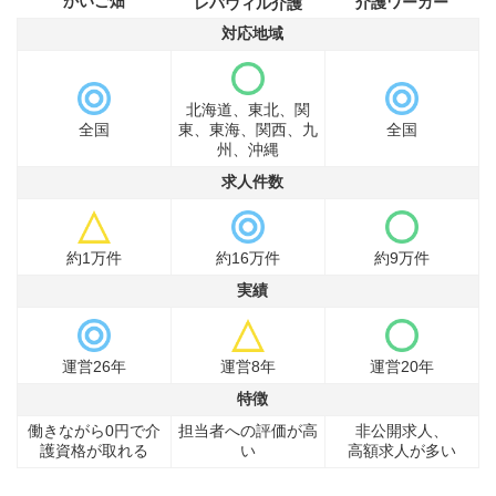
かいご畑
介護ワーカー
レバウィル介護
対応地域
北海道、東北、関
全国
東、東海、関西、九
全国
州、沖縄
求人件数
約1万件
約16万件
約9万件
実績
運営26年
運営8年
運営20年
特徴
働きながら0円で介
担当者への評価が高
非公開求人、
護資格が取れる
い
高額求人が多い