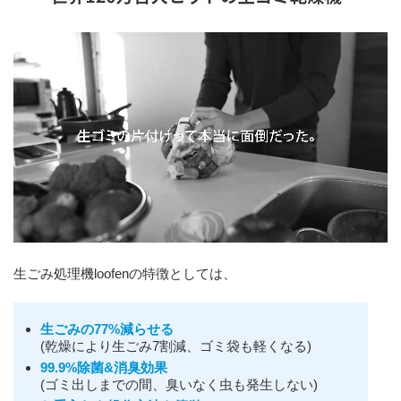
生ごみ処理機loofenの特徴としては、
生ごみの77%減らせる
(乾燥により生ごみ7割減、ゴミ袋も軽くなる)
99.9%除菌&消臭効果
(ゴミ出しまでの間、臭いなく虫も発生しない)