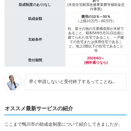
あり
助成制度のあり/なし
(木造住宅耐震改修事業費等補助金交
付事業)
費用の10％～50％
助成金額
（上限10万円～80万円）
柱、梁その他の主要構造部が木材で
あること。昭和56年5月31日以前に
建てられた住宅であること。一戸建
支給条件
ての住宅または併用住宅であるこ
と。地上2階以下の住宅であること
等
2024/4/1～
受付期間
(例年通りなら)
早く申請しないと受付終了するってことね..
オススメ最新サービスの紹介
ここまで鴨川市の助成金制度について紹介してきましたが、