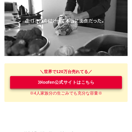
＼世界で120万台売れてる／
loofen公式サイトはこちら
※4人家族
分
の
生ごみ
でも充分な容量※