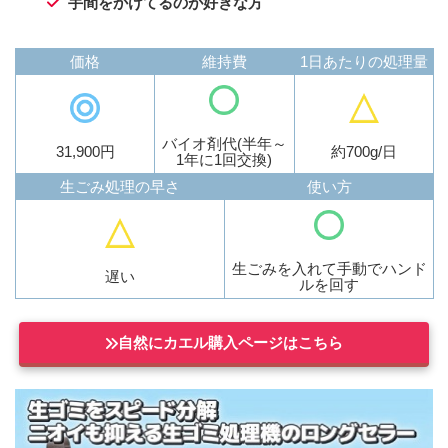
手間をかけてるのが好きな方
価格
維持費
1日あたりの処理量
バイオ剤代(半年～
31,900円
約700g/日
1年に1回交換)
生ごみ処理の早さ
使い方
生ごみを入れて手動でハンド
遅い
ルを回す
自然にカエル購入ページはこちら