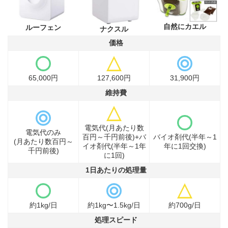
自然にカエル
ルーフェン
ナクスル
価格
65,000円
127,600円
31,900円
維持費
電気代(月あたり数
電気代のみ
百円～千円前後)+バ
バイオ剤代(半年～1
(月あたり数百円～
イオ剤代(半年～1年
年に1回交換)
千円前後)
に1回)
1日あたりの処理量
約1kg/日
約1kg〜1.5kg/日
約700g/日
処理スピード