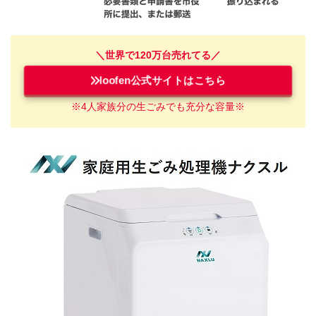
＼世界で120万台売れてる／
loofen公式サイトはこちら
※4人家族
分
の
生ごみ
でも充分な容量※