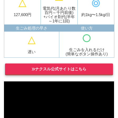
電気代(月あたり数
百円～千円前後)
127,600円
約1kg〜1.5kg/日
+バイオ剤代(半年
～1年に1回)
生ごみ処理の早さ
使い方
生ごみを入れるだけ
遅い
(簡単なボタン操作あり)
ナクスル公式サイトはこちら