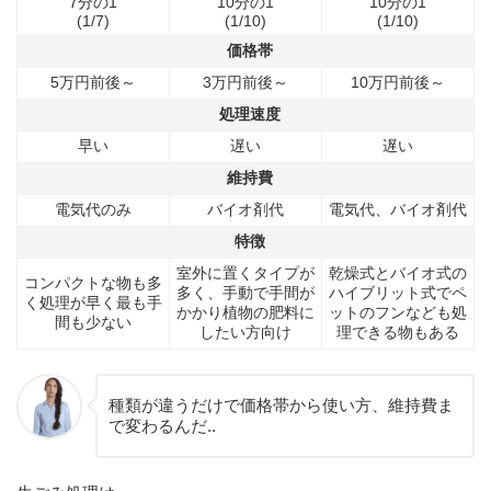
7分の1
10分の1
10分の1
(1/7)
(1/10)
(1/10)
価格帯
5万円前後～
3万円前後～
10万円前後～
処理速度
早い
遅い
遅い
維持費
電気代のみ
バイオ剤代
電気代、バイオ剤代
特徴
室外に置くタイプが
乾燥式とバイオ式の
コンパクトな物も多
多く、手動で手間が
ハイブリット式でペ
く処理が早く最も手
かかり植物の肥料に
ットのフンなども処
間も少ない
したい方向け
理できる物もある
種類が違うだけで価格帯から使い方、維持費ま
で変わるんだ..