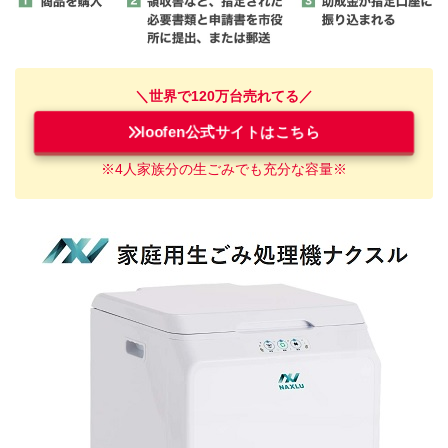
＼世界で120万台売れてる／
loofen公式サイトはこちら
※4人家族
分
の
生ごみ
でも充分な容量※