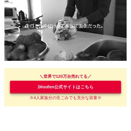
＼世界で120万台売れてる／
loofen公式サイトはこちら
※4人家族
分
の
生ごみ
でも充分な容量※