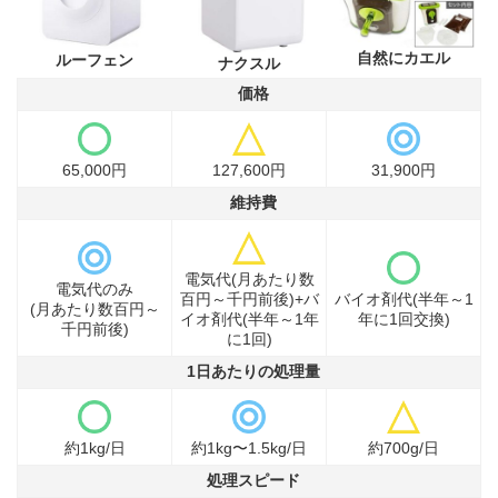
自然にカエル
ルーフェン
ナクスル
価格
65,000円
127,600円
31,900円
維持費
電気代(月あたり数
電気代のみ
百円～千円前後)+バ
バイオ剤代(半年～1
(月あたり数百円～
イオ剤代(半年～1年
年に1回交換)
千円前後)
に1回)
1日あたりの処理量
約1kg/日
約1kg〜1.5kg/日
約700g/日
処理スピード