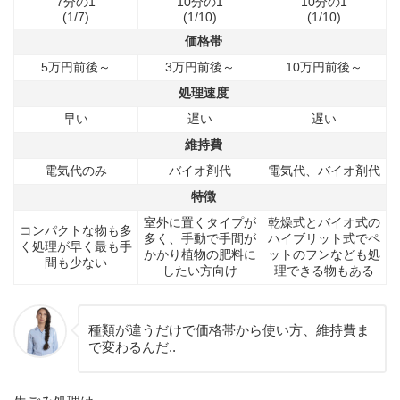
7分の1
10分の1
10分の1
(1/7)
(1/10)
(1/10)
価格帯
5万円前後～
3万円前後～
10万円前後～
処理速度
早い
遅い
遅い
維持費
電気代のみ
バイオ剤代
電気代、バイオ剤代
特徴
室外に置くタイプが
乾燥式とバイオ式の
コンパクトな物も多
多く、手動で手間が
ハイブリット式でペ
く処理が早く最も手
かかり植物の肥料に
ットのフンなども処
間も少ない
したい方向け
理できる物もある
種類が違うだけで価格帯から使い方、維持費ま
で変わるんだ..