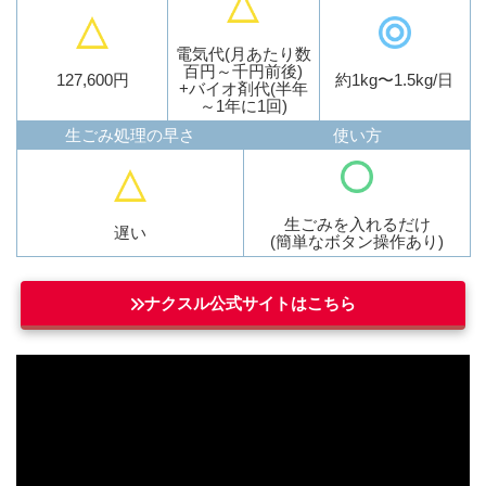
電気代(月あたり数
百円～千円前後)
127,600円
約1kg〜1.5kg/日
+バイオ剤代(半年
～1年に1回)
生ごみ処理の早さ
使い方
生ごみを入れるだけ
遅い
(簡単なボタン操作あり)
ナクスル公式サイトはこちら