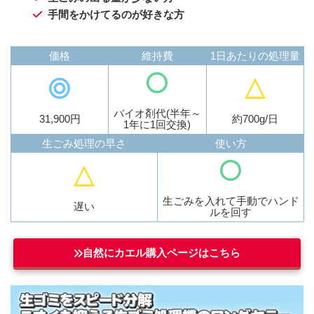
手間をかけてるのが好きな方
価格
維持費
1日あたりの処理量
バイオ剤代(半年～
31,900円
約700g/日
1年に1回交換)
生ごみ処理の早さ
使い方
生ごみを入れて手動でハンド
遅い
ルを回す
自然にカエル購入ページはこちら