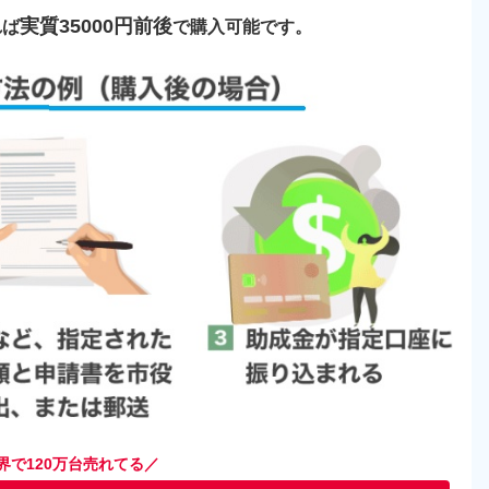
実質35000円前後
れば
で購入可能です。
界で120万台売れてる／