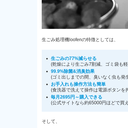
生ごみ処理機loofenの特徴としては、
生ごみの77%減らせる
(乾燥により生ごみ7割減、ゴミ袋も軽
99.9%除菌&消臭効果
(ゴミ出しまでの間、臭いなく虫も発生
お手入れも操作方法も簡単
(食洗器で洗えて操作は電源ボタンを押
毎月2695円～購入できる
(公式サイトなら約65000円ほどで買え
そして、