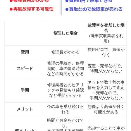
故障車を売却した場
合
修理した場合
(廃車買取業者を利
用)
費用ゼロで、買値が
費用
修理費がかかる
付く
修理の手続き、修理
査定～売却なので、
スピード
期間、車の輸送時間
時間がかからない
などの時間がかかる
ネットで数十秒の車
修理業者とのヒアリ
情報を入力して査定
手間
ングや見積もり確認
～売却なので、
など手間がかかる
手間がかからない
今の車を乗り続けら
想像より高値が付く
メリット
れる
可能性がある
時間とお金をかけて
も、
売却することで車が
デメリット
再度故障する可能性