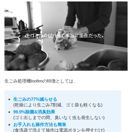
生ごみ処理機loofenの特徴としては、
生ごみの77%減らせる
(乾燥により生ごみ7割減、ゴミ袋も軽くなる)
99.9%除菌&消臭効果
(ゴミ出しまでの間、臭いなく虫も発生しない)
お手入れも操作方法も簡単
(食洗器で洗えて操作は電源ボタンを押すだけ)