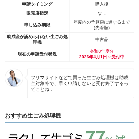
申請タイミング
購入後
販売店指定
なし
年度内の予算額に達するまで
申し込み期限
(先着順)
助成金が認められない生ごみ処
中古品
理機
令和8年度分
現在の申請受付状況
2026年4月1日～受付中
フリマサイトなどで買った生ごみ処理機は助成
金対象外で、早く申請しないと受付終了するっ
てことね..
おすすめ生ごみ処理機