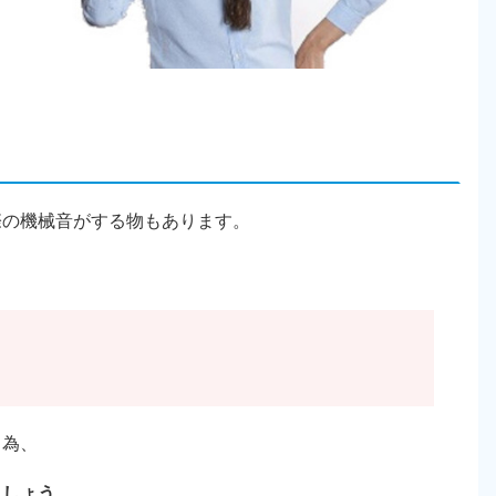
際の機械音がする物もあります。
る為、
ましょう