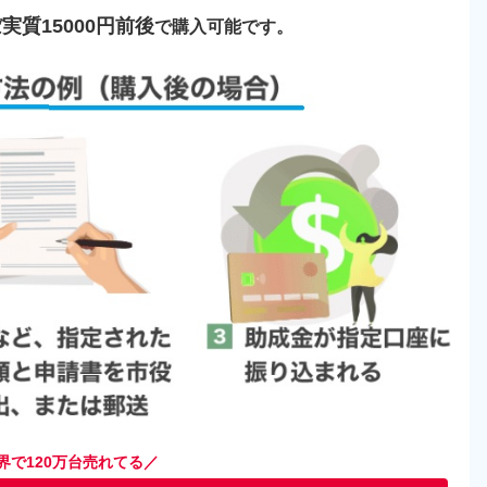
実質15000円前後
ば
で購入可能です。
界で120万台売れてる／