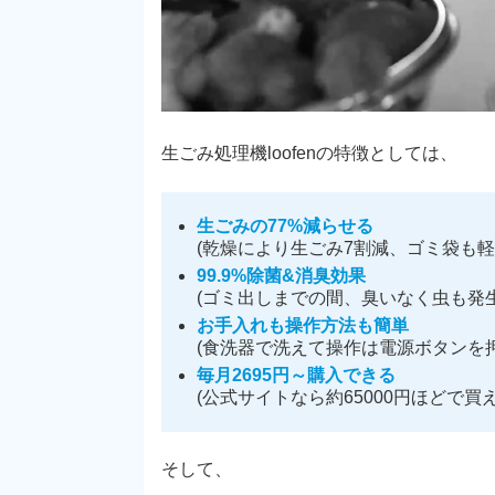
生ごみ処理機loofenの特徴としては、
生ごみの77%減らせる
(乾燥により生ごみ7割減、ゴミ袋も軽
99.9%除菌&消臭効果
(ゴミ出しまでの間、臭いなく虫も発生
お手入れも操作方法も簡単
(食洗器で洗えて操作は電源ボタンを押
毎月2695円～購入できる
(公式サイトなら約65000円ほどで買え
そして、