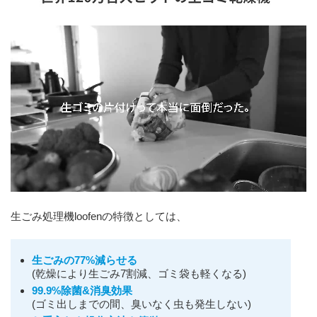
生ごみ処理機loofenの特徴としては、
生ごみの77%減らせる
(乾燥により生ごみ7割減、ゴミ袋も軽くなる)
99.9%除菌&消臭効果
(ゴミ出しまでの間、臭いなく虫も発生しない)