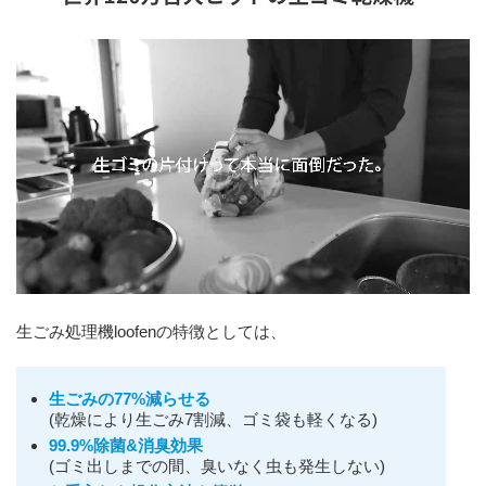
生ごみ処理機loofenの特徴としては、
生ごみの77%減らせる
(乾燥により生ごみ7割減、ゴミ袋も軽くなる)
99.9%除菌&消臭効果
(ゴミ出しまでの間、臭いなく虫も発生しない)