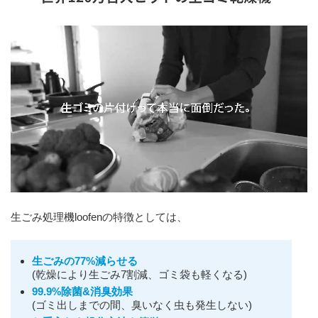
生ごみ処理機loofenの特徴としては、
生ごみの77%減らせる
(乾燥により生ごみ7割減、ゴミ袋も軽くなる)
99.9%除菌&消臭効果
(ゴミ出しまでの間、臭いなく虫も発生しない)