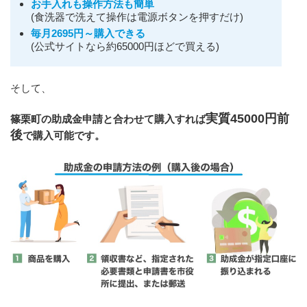
お手入れも操作方法も簡単
(食洗器で洗えて操作は電源ボタンを押すだけ)
毎月2695円～購入できる
(公式サイトなら約65000円ほどで買える)
そして、
実質45000円前
篠栗町の助成金申請と合わせて購入すれば
後
で購入可能です。