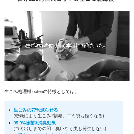
生ごみ処理機loofenの特徴としては、
生ごみの77%減らせる
(乾燥により生ごみ7割減、ゴミ袋も軽くなる)
99.9%除菌&消臭効果
(ゴミ出しまでの間、臭いなく虫も発生しない)