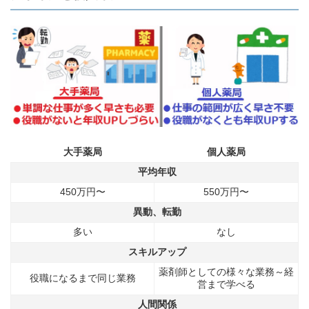
大手薬局
個人薬局
平均年収
450万円〜
550万円〜
異動、転勤
多い
なし
スキルアップ
薬剤師としての様々な業務～経
役職になるまで同じ業務
営まで学べる
人間関係