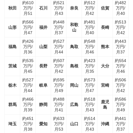
約610
約521
約512
約482
秋田
万円/
石川
万円/
奈良
万円/
佐賀
万円/
月51
月43
月42
月40
約566
約448
約481
約513
和歌
山形
万円/
福井
万円/
万円/
長崎
万円/
山
月47
月37
月40
月42
約426
約527
約548
約443
福島
万円/
山梨
万円/
鳥取
万円/
熊本
万円/
月36
月44
月46
月37
約535
約507
約423
約554
茨城
万円/
長野
万円/
島根
万円/
大分
万円/
月45
月42
月35
月46
約527
約595
約573
約506
栃木
万円/
岐阜
万円/
岡山
万円/
宮崎
万円/
月44
月49
月47
月42
約466
約488
約518
約586
鹿児
群馬
万円/
静岡
万円/
広島
万円/
万円/
島
月39
月41
月43
月49
約451
約633
約514
約441
埼玉
万円/
愛知
万円/
山口
万円/
沖縄
万円/
月38
月53
月43
月37