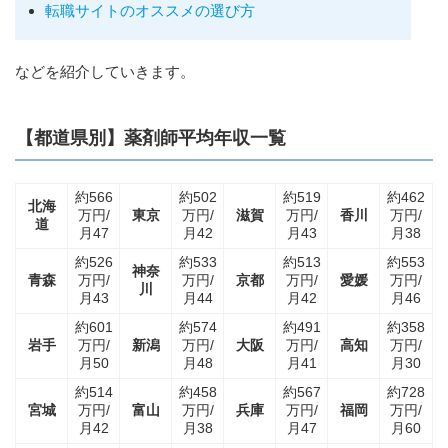
転職サイトのオススメの選び方
などを紹介していきます。
【都道県別】薬剤師平均年収一覧
約566
約502
約519
約462
北海
万円/
東京
万円/
滋賀
万円/
香川
万円/
道
月47
月42
月43
月38
約526
約533
約513
約553
神奈
青森
万円/
万円/
京都
万円/
愛媛
万円/
川
月43
月44
月42
月46
約601
約574
約491
約358
岩手
万円/
新潟
万円/
大阪
万円/
高知
万円/
月50
月48
月41
月30
約514
約458
約567
約728
宮城
万円/
富山
万円/
兵庫
万円/
福岡
万円/
月42
月38
月47
月60