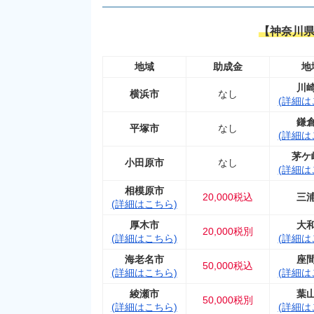
【神奈川
地域
助成金
地
川
横浜市
なし
(詳細は
鎌
平塚市
なし
(詳細は
茅ケ
小田原市
なし
(詳細は
相模原市
20,000税込
三
(詳細はこちら)
厚木市
大
20,000税別
(詳細はこちら)
(詳細は
海老名市
座
50,000税込
(詳細はこちら)
(詳細は
綾瀬市
葉
50,000税別
(詳細はこちら)
(詳細は