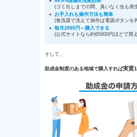
99.9%除菌&消臭効果
(ゴミ出しまでの間、臭いなく虫も発生
お手入れも操作方法も簡単
(食洗器で洗えて操作は電源ボタンを押
毎月2695円～購入できる
(公式サイトなら約65000円ほどで買え
そして、
実質
助成金制度のある地域で購入すれば